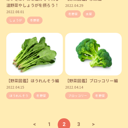
温野菜やしょうがを摂ろう！
2022.04.29
2022.08.01
冬野菜
水菜
しょうが
冬野菜
【野菜図鑑】ほうれんそう編
【野菜図鑑】ブロッコリー編
2022.04.15
2022.04.14
ほうれんそう
冬野菜
ブロッコリー
冬野菜
<
1
2
3
>