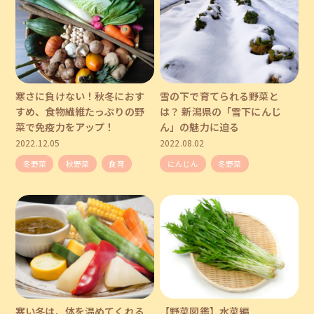
寒さに負けない！秋冬におす
雪の下で育てられる野菜と
すめ、食物繊維たっぷりの野
は？ 新潟県の「雪下にんじ
菜で免疫力をアップ！
ん」の魅力に迫る
2022.12.05
2022.08.02
冬野菜
秋野菜
食育
にんじん
冬野菜
寒い冬は、体を温めてくれる
【野菜図鑑】水菜編