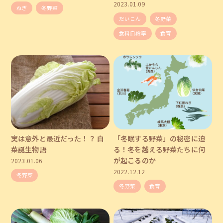
2023.01.09
ねぎ
冬野菜
だいこん
冬野菜
食料自給率
食育
実は意外と最近だった！？ 白
「冬眠する野菜」の秘密に迫
菜誕生物語
る！冬を越える野菜たちに何
が起こるのか
2023.01.06
2022.12.12
冬野菜
冬野菜
食育