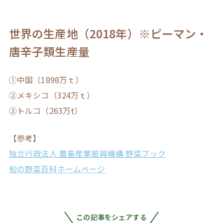
世界の生産地（
2018年）※ピーマン・
唐辛子類生産量
①中国（1898万ｔ）
②メキシコ（324万ｔ）
③トルコ（263万t）
【参考】
独立行政法人 農畜産業振興機構 野菜ブック
旬の野菜百科ホームページ
この記事をシェアする