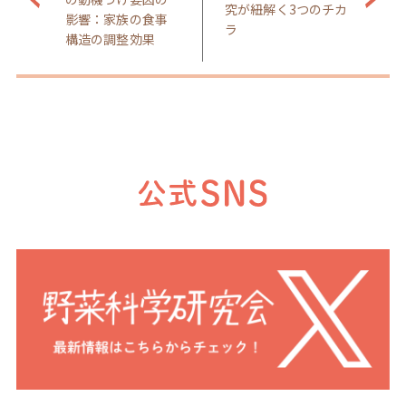
究が紐解く3つのチカ
影響：家族の食事
ラ
構造の調整効果