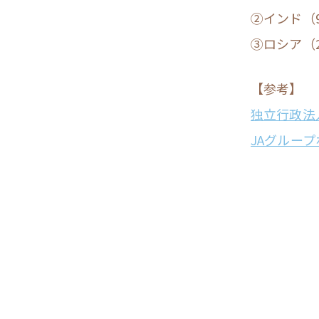
②インド（9
③ロシア（2
【参考】
独立行政法
JAグルー