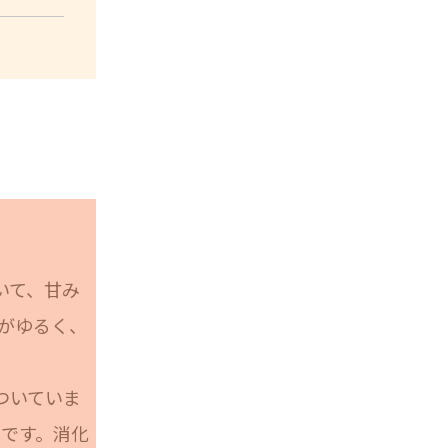
いて、甘み
がゆるく、
ついていま
です。消化