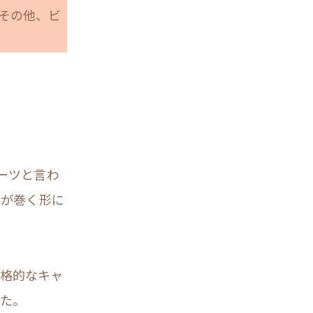
その他、ビ
ーツと言わ
葉が巻く形に
格的なキャ
た。