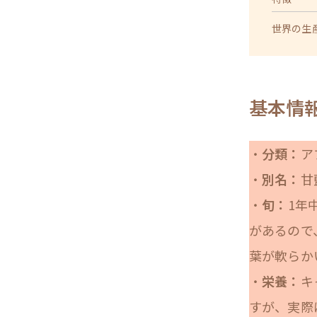
世界の生
基本情
・
分類：
ア
・
別名：
甘
・
旬：
1年
があるので
葉が軟らか
・
栄養：
キ
すが、実際