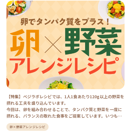
【特集】ベジラボレシピでは、1人1食あたり120g以上の野菜を
摂れる工夫を盛り込んでいます。
今回は、卵を組み合わせることで、タンパク質と野菜を一度に
摂れる、バランスの取れた食事をご提案しています。いつもの
野菜料理に卵をプラスして、毎日の食事をもっと美味しく、も
卵×野菜アレンジレシピ
っと健康的にしてみませんか？