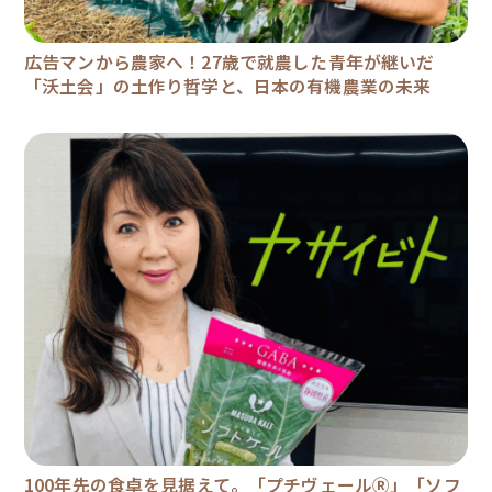
広告マンから農家へ！27歳で就農した青年が継いだ
「沃土会」の土作り哲学と、日本の有機農業の未来
100年先の食卓を見据えて。「プチヴェールⓇ」「ソフ