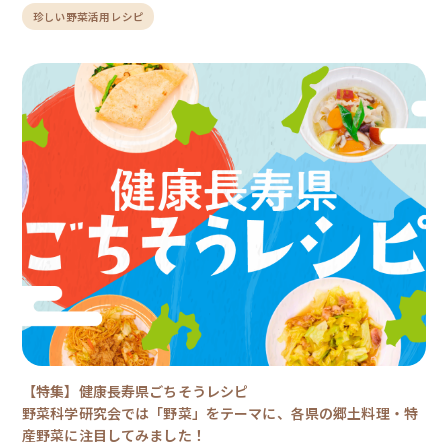
野菜たちを、美味しく・手軽に楽しめるレシピに仕立てていま
珍しい野菜活用レシピ
す。 ベジラボレシピでは、1人1食あたり120g以上の野菜が摂
れる工夫も盛り込んでいます。 彩りも栄養も豊かな“ちょっと
珍しい野菜“で、毎日の食卓に新しい発見を加えてみませんか？
【特集】健康長寿県ごちそうレシピ
野菜科学研究会では「野菜」をテーマに、各県の郷土料理・特
産野菜に注目してみました！