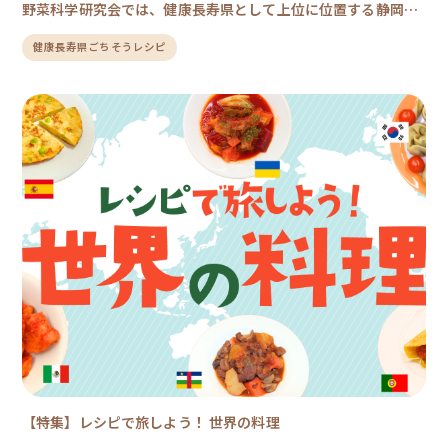
野菜科学研究会では、健康長寿県として上位に位置する静岡、
山梨、石川、群馬、山口、岐阜の6県のごちそうレシピをご紹
健康長寿県ごちそうレシピ
介します。ベジラボレシピでは、1人1食あたり120g以上の野菜
を摂取できる工夫を取り入れています。レシピを通じて、健康
長寿県の秘訣を探ってみましょう！
【特集】レシピで旅しよう！ 世界の料理