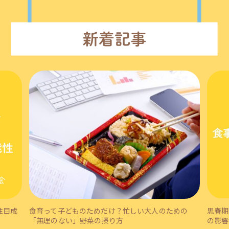
めの
思春期ダイアドにおける食事行動への動機づけ要因
「第2
の影響：家族の食事構造の調整効果
した！