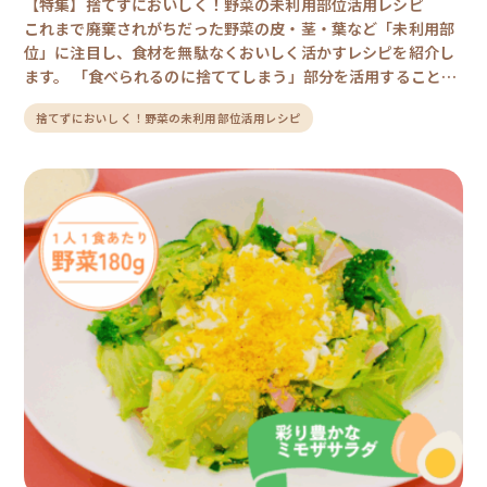
【特集】捨てずにおいしく！野菜の未利用部位活用レシピ
これまで廃棄されがちだった野菜の皮・茎・葉など「未利用部
位」に注目し、食材を無駄なくおいしく活かすレシピを紹介し
ます。 「食べられるのに捨ててしまう」部分を活用すること
で、フードロス削減にもつながります。もちろん今回ご紹介す
捨てずにおいしく！野菜の未利用部位活用レシピ
るレシピも、未利用部位を活用しながら1人1食あたり120g以上
の野菜を摂取できるようになっています。 おいしく、かしこ
く、地球にやさしい一皿を、日々の食卓に取り入れてみましょ
う！