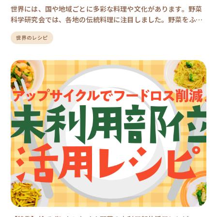
世界には、国や地域ごとに多彩な料理や文化があります。野菜
科学研究会では、各地の伝統料理に注目しました。野菜をふん
だんに使った世界の料理を食卓に取り入れることで、野菜の新
世界のレシピ
たな魅力や美味しさを再発見できるかもしれません。ベジラボ
レシピでは、1人1食あたり120g以上の野菜を摂取できる工夫を
取り入れています。ベジラボレシピを通じて、味覚で巡る世界
の旅に出てみませんか？