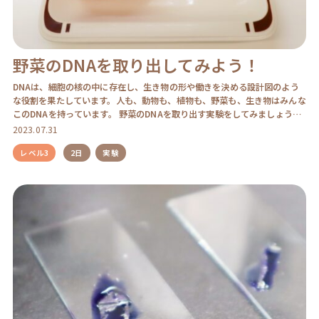
野菜のDNAを取り出してみよう！
DNAは、細胞の核の中に存在し、生き物の形や働きを決める設計図のよう
な役割を果たしています。人も、動物も、植物も、野菜も、生き物はみんな
このDNAを持っています。 野菜のDNAを取り出す実験をしてみましょう！
難易度：レ […]
2023.07.31
レベル3
2日
実験