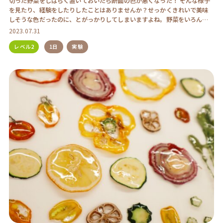
切った野菜をしばらく置いておいたら断面の色が悪くなった！ そんな様子
を見たり、経験をしたりしたことはありませんか？せっかくきれいで美味
しそうな色だったのに、とがっかりしてしまいますよね。野菜をいろんな
液体にひたしてみて、 […]
2023.07.31
レベル2
1日
実験