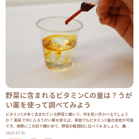
野菜に含まれるビタミンCの量は？うが
い薬を使って調べてみよう
ビタミンCが多く含まれている野菜と聞いて、何を思い浮かべるでしょう
か？ 薬局で手に入るうがい薬を使えば、家庭でもビタミンC量の測定が可能
です。実際にこの目で確かめて、野菜の種類別に比べてみましょう。 難易
度：レベル3 か […]
2023.07.31