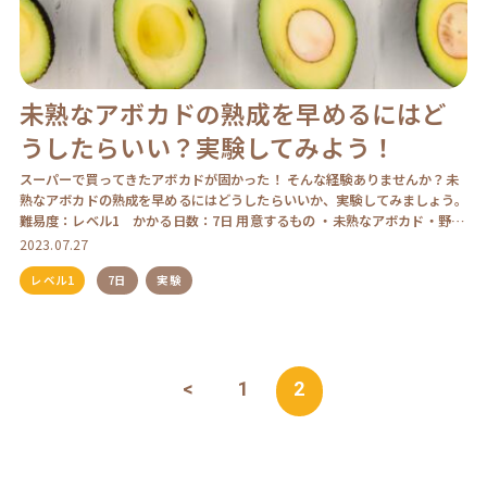
未熟なアボカドの熟成を早めるにはど
うしたらいい？実験してみよう！
スーパーで買ってきたアボカドが固かった！ そんな経験ありませんか？未
熟なアボカドの熟成を早めるにはどうしたらいいか、実験してみましょう。
難易度：レベル1 かかる日数：7日 用意するもの ・未熟なアボカド・野
菜、果物（メ […]
2023.07.27
レベル1
7日
実験
<
1
2