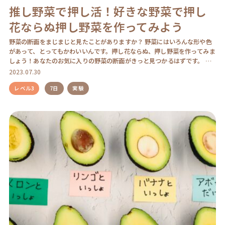
推し野菜で押し活！好きな野菜で押し
花ならぬ押し野菜を作ってみよう
野菜の断面をまじまじと見たことがありますか？ 野菜にはいろんな形や色
があって、とってもかわいいんです。押し花ならぬ、押し野菜を作ってみま
しょう！あなたのお気に入りの野菜の断面がきっと見つかるはずです。 難
易度：レベル3 […]
2023.07.30
レベル3
7日
実験