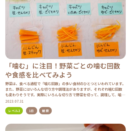
「噛む」に注目！野菜ごとの噛む回数
や食感を比べてみよう
野菜は、食べる過程で「噛む回数」の多い食材のひとつといわれています。
また、野菜にはいろんな切り方や調理法がありますが、それぞれ噛む回数
も変わりそうです。実際にいろんな切り方で野菜を切って、調理して、噛む
回数や食感を比べて […]
2023.07.31
レベル2
1日
観察