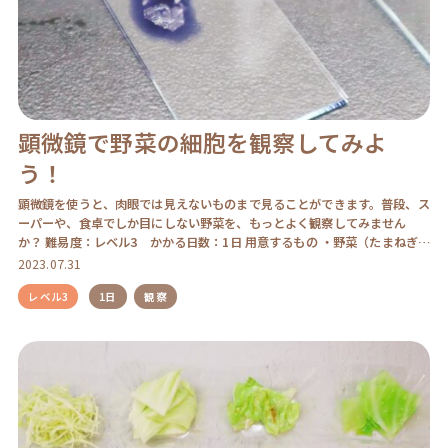
顕微鏡で野菜の細胞を観察してみよ
う！
顕微鏡を使うと、肉眼では見えないものまで見ることができます。普段、ス
ーパーや、食卓でしか目にしない野菜を、もっとよく観察してみません
か？ 難易度：レベル3 かかる日数：1日 用意するもの ・野菜（たまねぎ、
ごぼうなど）・ […]
2023.07.31
レベル3
1日
観察