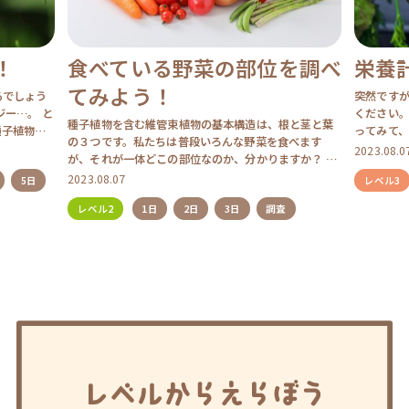
位を調べ
栄養計算をしてみよう！
野
で
突然ですが、昨日の晩御飯の献立を、思い出してみて
ください。 野菜の量や栄養のバランスについて振り返
し
、根と茎と葉
ってみて、いかがでしょうか。 足りているのか、足り
を食べます
ていないのか…、もしかしたら、ピンと来ない方も多
2023.08.07
野菜に
ますか？ 見
いかもしれません。 栄養 […]
てくれ
から、実はち
レベル3
1日
トを描
数：１
2023.07
調査
ビーツ、
レベル