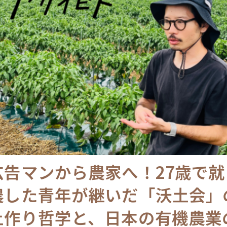
広告マンから農家へ！27歳で就
農した青年が継いだ「沃土会」
土作り哲学と、日本の有機農業