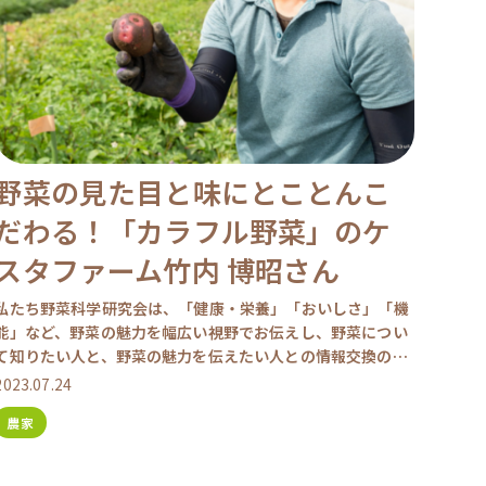
野菜の見た目と味にとことんこ
だわる！「カラフル野菜」のケ
スタファーム竹内 博昭さん
私たち野菜科学研究会は、「健康・栄養」「おいしさ」「機
能」など、野菜の魅力を幅広い視野でお伝えし、野菜につい
て知りたい人と、野菜の魅力を伝えたい人との情報交換の場
をつくっています。 もっと野菜を身近に感じて欲しいという
2023.07.24
思 […]
農家