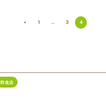
<
1
…
3
4
飲食店