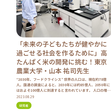
「未来の子どもたちが健やかに
過ごせる社会を作るために」高
たんぱく米の開発に挑む！東京
農業大学・山本 祐司先生
“2030年、フードクライシス” 世界の人口は、現在約78億
人。国連の調査によると、2030年には約85億人、2050年に
はおよそ100億人に到達すると言われています。 人口の増
加、そして、欧米化や肉食化といった世界的な […]
2023.08.29
研究者