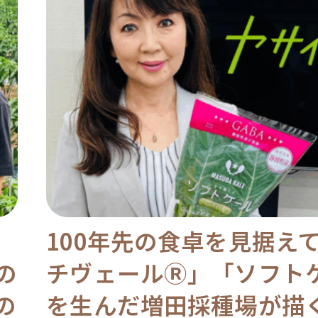
100年先の食卓を見据え
の
チヴェールⓇ」「ソフト
の
を生んだ増田採種場が描