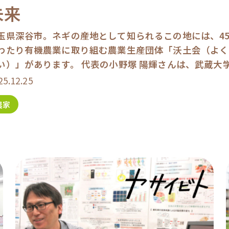
未来
玉県深谷市。ネギの産地として知られるこの地には、4
わたり有機農業に取り組む農業生産団体「沃土会（よく
い）」があります。 代表の小野塚 陽輝さんは、武蔵大
業後、広告制作会社に勤務。しかし、27歳で退職し、 [
25.12.25
農家