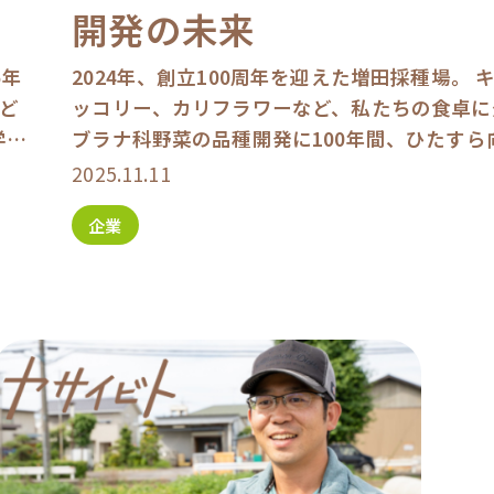
開発の未来
5年
2024年、創立100周年を迎えた増田採種場。 
ど
ッコリー、カリフラワーなど、私たちの食卓に
学を
ブラナ科野菜の品種開発に100年間、ひたすら
…]
た種苗会社です。 戦後の食糧難には「安定した収
2025.11.11
企業