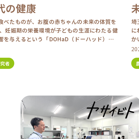
代の健康
食べたものが、お腹の赤ちゃんの未来の体質を
埼
年、妊娠期の栄養環境が子どもの生涯にわたる健
に
響を与えるという「DOHaD（ドーハッド）
か
が注目を集めています。 葉酸サプリメントの過
卒
20
研究者