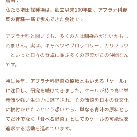
増田：
私たち
増田採種場は、創立以来100年間、アブラナ科野
菜の育種一筋で歩んできた会社
です。
アブラナ科と聞いても、多くの人は馴染みがないかもし
れません。実は、キャベツやブロッコリー、カリフラワ
ーといった日々の食卓に並ぶ多くの野菜がこの仲間なん
です。
特に長年、
アブラナ科野菜の原種ともいえる「ケール」
に注目し、研究を続けて
きました。ケールが持つ高い栄
養価や強い生命力に魅了され、その価値を日本の食文化
に根付かせたいという想いから、
単なる青汁の原料とし
てだけでなく「食べる野菜」としてのケールの可能性を
追求する活動
を進めています。