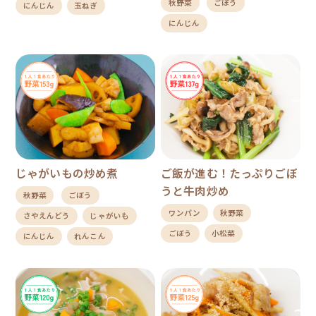
秋野菜
ごぼう
にんじん
玉ねぎ
にんじん
じゃがいもの炒め煮
ご飯が進む！たっぷりごぼ
うと牛肉炒め
秋野菜
ごぼう
ワンパン
秋野菜
さやえんどう
じゃがいも
ごぼう
小松菜
にんじん
れんこん