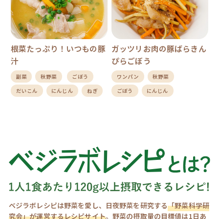
根菜たっぷり！いつもの豚
ガッツリお肉の豚ばらきん
汁
ぴらごぼう
副菜
秋野菜
ごぼう
ワンパン
秋野菜
だいこん
にんじん
ねぎ
ごぼう
にんじん
ベジラボレシピは野菜を愛し、日夜野菜を研究する
「野菜科学研
究会」が運営するレシピサイト
。野菜の摂取量の目標値は1日あ