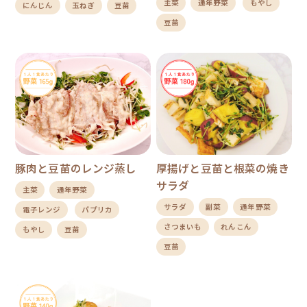
主菜
通年野菜
もやし
にんじん
玉ねぎ
豆苗
豆苗
豚肉と豆苗のレンジ蒸し
厚揚げと豆苗と根菜の焼き
サラダ
主菜
通年野菜
サラダ
副菜
通年野菜
電子レンジ
パプリカ
さつまいも
れんこん
もやし
豆苗
豆苗