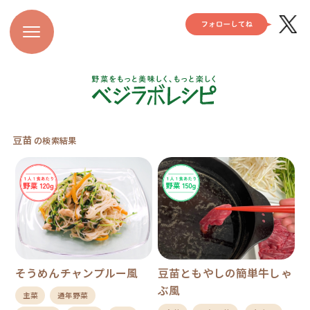
豆苗
の検索結果
そうめんチャンプルー風
豆苗ともやしの簡単牛しゃ
ぶ風
主菜
通年野菜