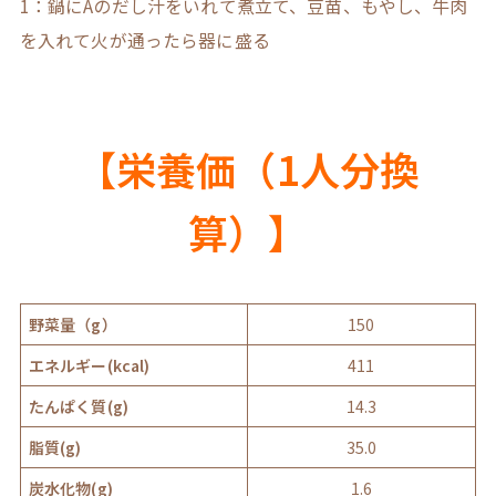
1：鍋にAのだし汁をいれて煮立て、豆苗、もやし、牛肉
を入れて火が通ったら器に盛る
【栄養価（1人分換
算）】
野菜量（g）
150
エネルギー(kcal)
411
たんぱく質(g)
14.3
脂質(g)
35.0
炭水化物(g)
1.6