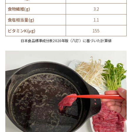
食物繊維(g)
3.2
食塩相当量(g)
1.1
ビタミンK(μg)
155
日本食品標準成分表2020年版（八訂）に基づいた計算値