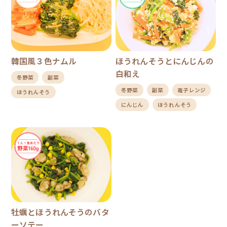
韓国風３色ナムル
ほうれんそうとにんじんの
白和え
冬野菜
副菜
冬野菜
副菜
電子レンジ
ほうれんそう
にんじん
ほうれんそう
牡蠣とほうれんそうのバタ
ーソテー