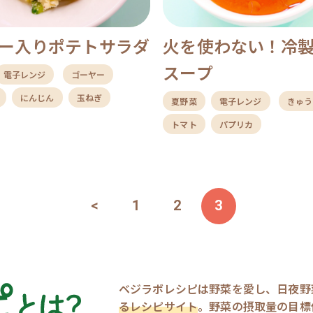
ー入りポテトサラダ
火を使わない！冷
スープ
電子レンジ
ゴーヤー
にんじん
玉ねぎ
夏野菜
電子レンジ
きゅう
トマト
パプリカ
<
1
2
3
ベジラボレシピは野菜を愛し、日夜野
るレシピサイト
。野菜の摂取量の目標値