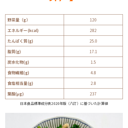
野菜量（g）
120
エネルギー(kcal)
282
たんぱく質(g)
25.0
脂質(g)
17.1
炭水化物(g)
1.5
食物繊維(g)
4.8
食塩相当量(g)
2.8
葉酸(μg)
237
日本食品標準成分表2020年版（八訂）に基づいた計算値