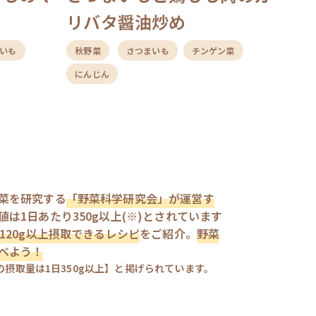
リバタ醤油炒め
いも
秋野菜
さつまいも
チンゲン菜
にんじん
菜を研究する
「野菜科学研究会」が運営す
は1日あたり350g以上(※)とされています
120g以上摂取できるレシピ
をご紹介。
野菜
べよう！
摂取量は1日350g以上】と掲げられています。