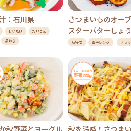
汁：石川県
さつまいものオー
スターバターしょ
しいたけ
だいこん
長ねぎ
秋野菜
電子レンジ
さつま
か秋野菜とヨーグル
秋を満喫！さつま