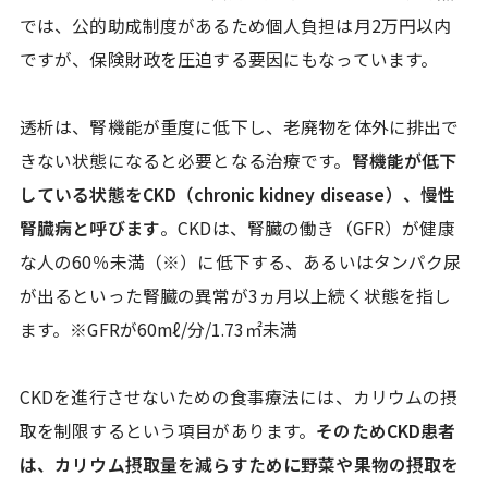
では、公的助成制度があるため個人負担は月2万円以内
ですが、保険財政を圧迫する要因にもなっています。
透析は、腎機能が重度に低下し、老廃物を体外に排出で
きない状態になると必要となる治療です。
腎機能が低下
している状態をCKD（chronic kidney disease）、慢性
腎臓病と呼びます
。CKDは、腎臓の働き（GFR）が健康
な人の60％未満（※）に低下する、あるいはタンパク尿
が出るといった腎臓の異常が3ヵ月以上続く状態を指し
ます。※GFRが60mℓ/分/1.73㎡未満
CKDを進行させないための食事療法には、カリウムの摂
取を制限するという項目があります。
そのためCKD患者
は、カリウム摂取量を減らすために野菜や果物の摂取を