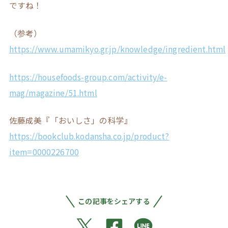
ですね！
（参考）
https://www.umamikyo.gr.jp/knowledge/ingredient.html
https://housefoods-group.com/activity/e-
mag/magazine/51.html
佐藤成美『「おいしさ」の科学』
https://bookclub.kodansha.co.jp/product?
item=0000226700
この記事をシェアする