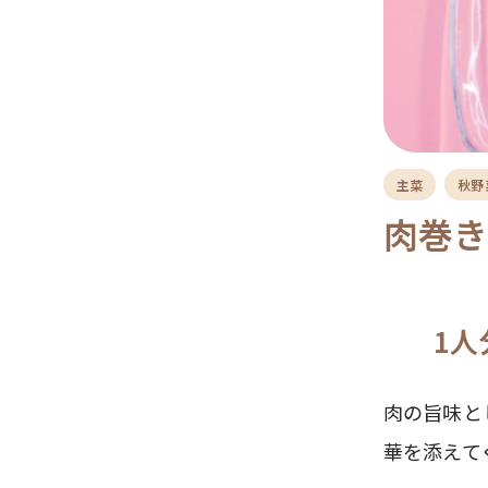
主菜
秋野
肉巻
1人
肉の旨味と
華を添えて