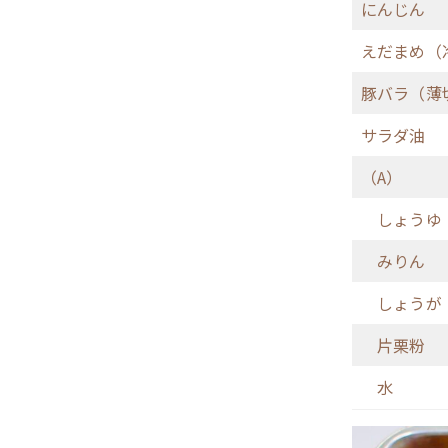
にんじん
えだまめ（
豚バラ（薄
サラダ油
（A）
しょうゆ
みりん
しょうが
片栗粉
水