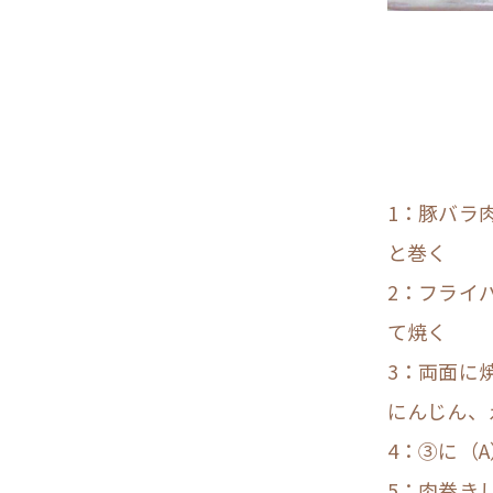
1：豚バラ
と巻く
2：フライ
て焼く
3：両面に
にんじん、
4：③に（
5：肉巻き