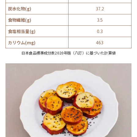
炭水化物(g)
37.2
食物繊維(g)
3.5
食塩相当量(g)
0.3
カリウム(mg)
463
日本食品標準成分表2020年版（八訂）に基づいた計算値