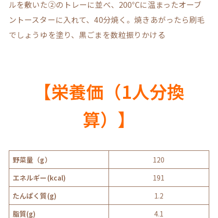
ルを敷いた②のトレーに並べ、200℃に温まったオーブ
ントースターに入れて、40分焼く。焼きあがったら刷毛
でしょうゆを塗り、黒ごまを数粒振りかける
【栄養価（1人分換
算）】
野菜量（g）
120
エネルギー(kcal)
191
たんぱく質(g)
1.2
脂質(g)
4.1