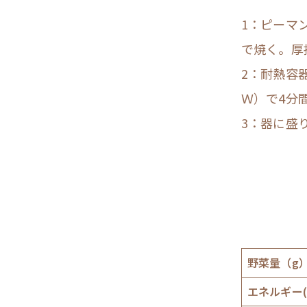
1：ピーマ
で焼く。厚
2：耐熱容
Ｗ）で4分
3：器に盛
野菜量（g
エネルギー(k