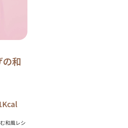
げの和
Kcal
む和風レシ