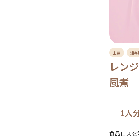
主菜
通年
レンジ
風煮
1人分
食品ロスを