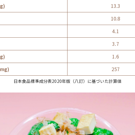
g)
13.3
10.8
)
4.1
)
3.7
g)
1.6
mg)
257
日本食品標準成分表2020年版（八訂）に基づいた計算値