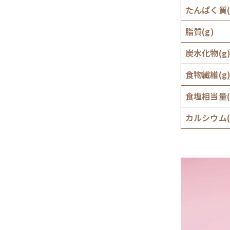
たんぱく質(
脂質(g)
炭水化物(g
食物繊維(g
食塩相当量(
カルシウム(