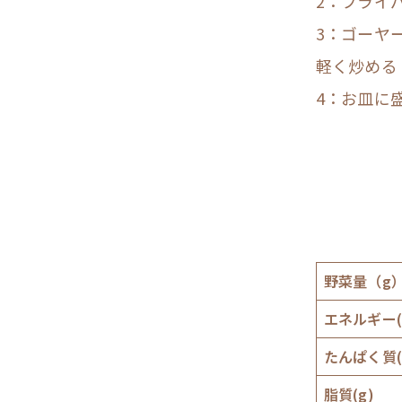
2：フライ
3：ゴーヤ
軽く炒める
4：お皿に
野菜量（g
エネルギー(k
たんぱく質(
脂質(g)