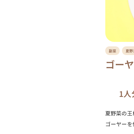
副菜
夏野
ゴー
1人
夏野菜の王
ゴーヤーを