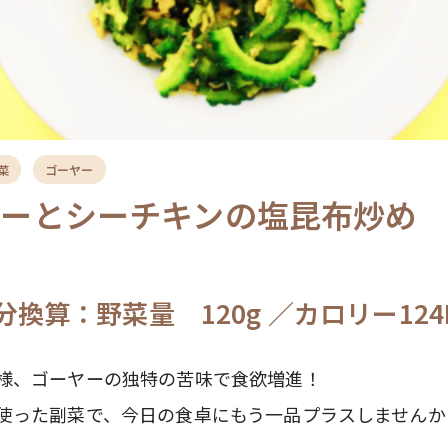
菜
ゴーヤー
ヤーとシーチキンの塩昆布炒め
分換算：野菜量 120g ／カロリー124K
様、ゴーヤーの独特の苦味で食欲増進！
使った副菜で、今日の食卓にもう一品プラスしませんか