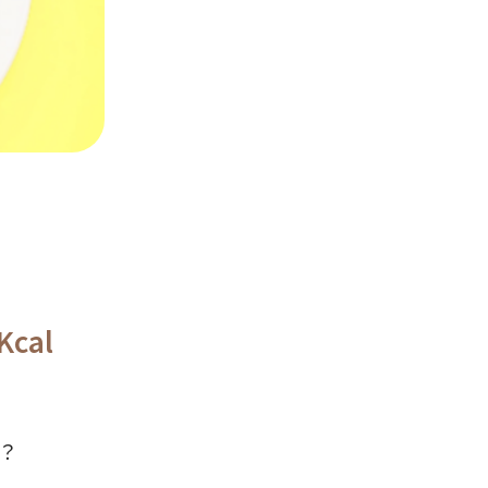
cal
？