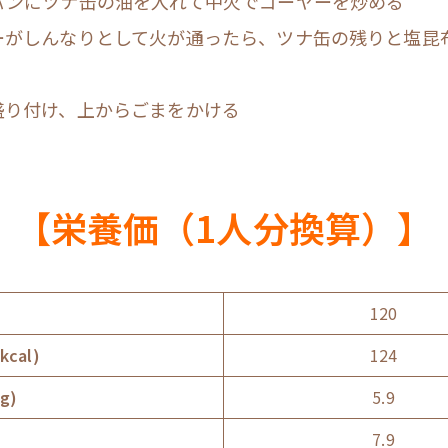
パンにツナ缶の油を入れて中火でゴーヤーを炒める
ーがしんなりとして火が通ったら、ツナ缶の残りと塩昆
盛り付け、上からごまをかける
【栄養価（1人分換算）】
）
120
cal)
124
g)
5.9
7.9