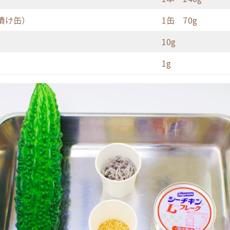
漬け缶）
1缶 70g
10g
1g