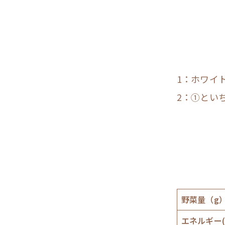
1：ホワイ
2：①とい
野菜量（g
エネルギー(k