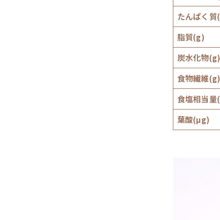
たんぱく質(
脂質(g)
炭水化物(g
食物繊維(g
食塩相当量(
葉酸(μg)