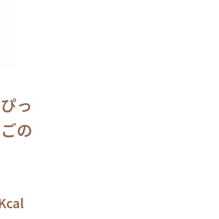
もぴっ
ちごの
cal