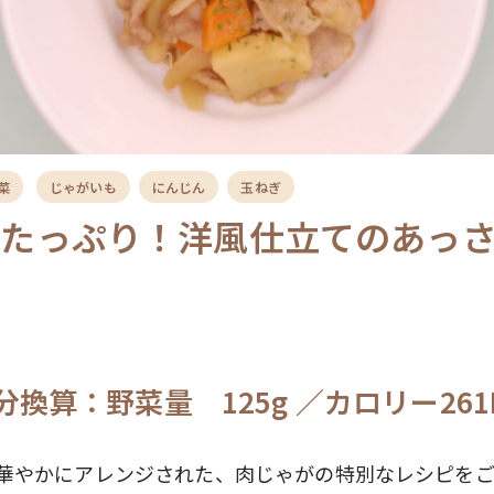
菜
じゃがいも
にんじん
玉ねぎ
菜たっぷり！洋風仕立てのあっ
が
分換算：野菜量 125g ／カロリー261K
華やかにアレンジされた、肉じゃがの特別なレシピを