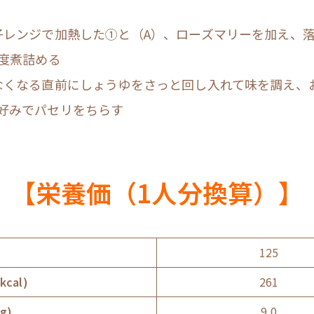
子レンジで加熱した①と（A）、ローズマリーを加え、
程度煮詰める
なくなる直前にしょうゆをさっと回し入れて味を調え、
好みでパセリをちらす
【栄養価（1人分換算）】
）
125
cal)
261
g)
9.0