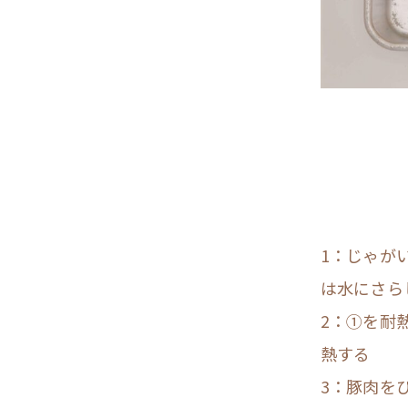
1：じゃが
は水にさら
2：①を耐
熱する
3：豚肉を