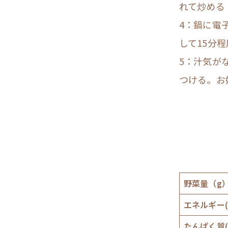
れて炒める
4：鍋に電
して15分
5：汁気が
つける。お
野菜量（g
エネルギー(k
たんぱく質(