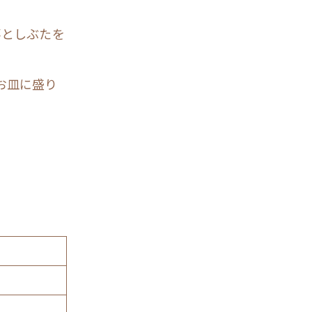
落としぶたを
お皿に盛り