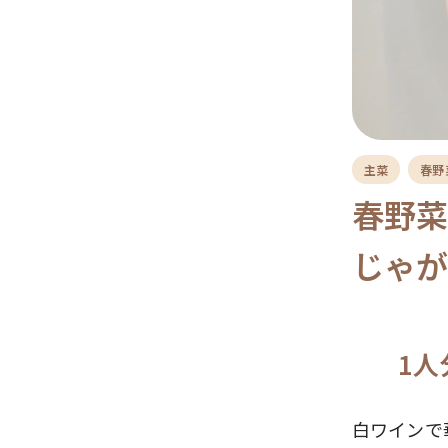
主菜
春野
春野
じゃ
1人
白ワインで