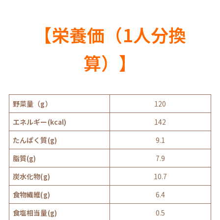
【栄養価（1人分換
算）】
野菜量（g）
120
エネルギー(kcal)
142
たんぱく質(g)
9.1
脂質(g)
7.9
炭水化物(g)
10.7
食物繊維(g)
6.4
食塩相当量(g)
0.5