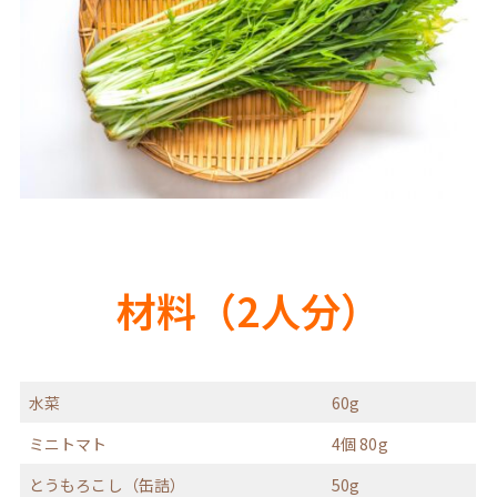
材料（2人分）
水菜
60g
ミニトマト
4個 80g
とうもろこし（缶詰）
50g