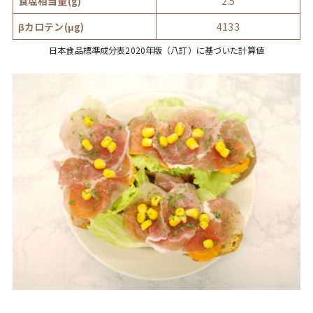
食塩相当量(g)
2.5
βカロテン(μg)
4133
日本食品標準成分表2020年版（八訂）に基づいた計算値