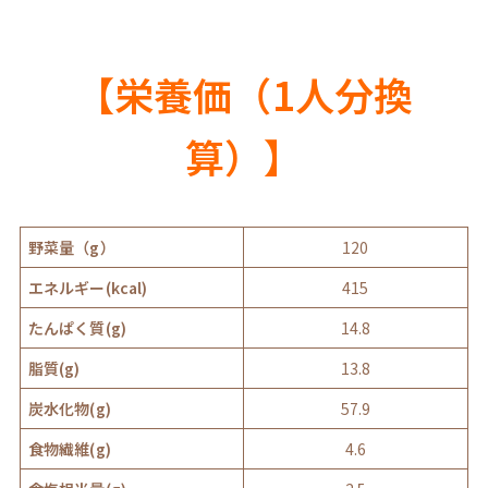
【栄養価（1人分換
算）】
野菜量（g）
120
エネルギー(kcal)
415
たんぱく質(g)
14.8
脂質(g)
13.8
炭水化物(g)
57.9
食物繊維(g)
4.6