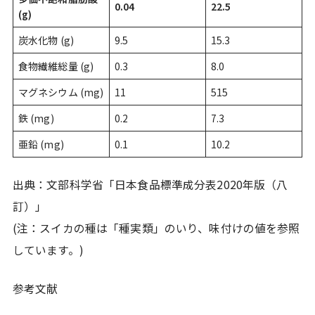
0.04
22.5
(g)
炭水化物 (g)
9.5
15.3
食物繊維総量 (g)
0.3
8.0
マグネシウム (mg)
11
515
鉄 (mg)
0.2
7.3
亜鉛 (mg)
0.1
10.2
出典：文部科学省「日本食品標準成分表2020年版（八
訂）」
(注：スイカの種は「種実類」のいり、味付けの値を参照
しています。)
参考文献