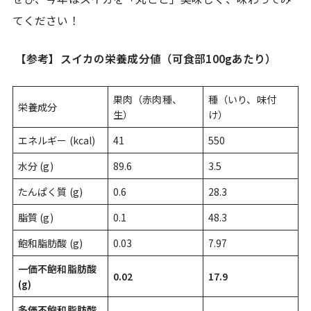
てください！
【参考】スイカの栄養成分値（可食部100gあたり）
果肉（赤肉種、
種（いり、味付
栄養成分
生）
け）
エネルギー (kcal)
41
550
水分 (g)
89.6
3.5
たんぱく質 (g)
0.6
28.3
脂質 (g)
0.1
48.3
飽和脂肪酸 (g)
0.03
7.97
一価不飽和脂肪酸
0.02
17.9
(g)
多価不飽和脂肪酸