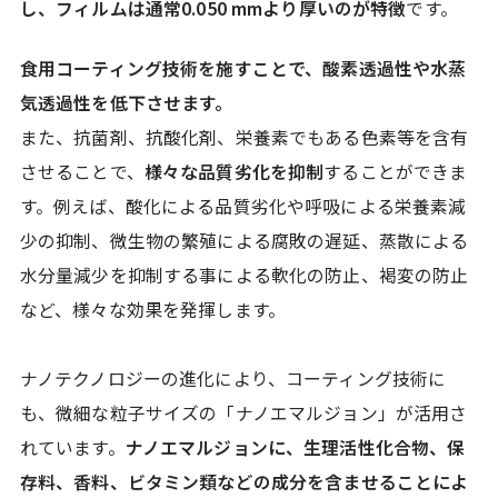
し、フィルムは通常0.050 mmより厚いのが特徴
です。
食用コーティング技術を施すことで、酸素透過性や水蒸
気透過性を低下させます。
また、抗菌剤、抗酸化剤、栄養素でもある色素等を含有
させることで、
様々な品質劣化を抑制
することができま
す。例えば、酸化による品質劣化や呼吸による栄養素減
少の抑制、微生物の繁殖による腐敗の遅延、蒸散による
水分量減少を抑制する事による軟化の防止、褐変の防止
など、様々な効果を発揮します。
ナノテクノロジーの進化により、コーティング技術に
も、微細な粒子サイズの「ナノエマルジョン」が活用さ
れています。
ナノエマルジョンに、生理活性化合物、保
存料、香料、ビタミン類などの成分を含ませることによ