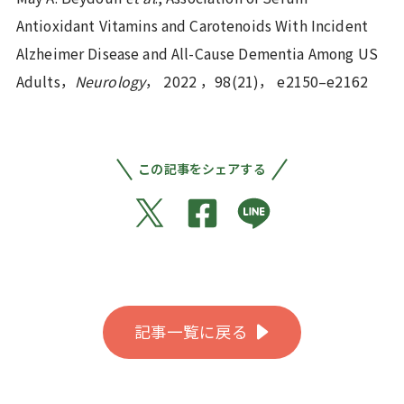
Antioxidant Vitamins and Carotenoids With Incident
Alzheimer Disease and All-Cause Dementia Among US
Adults，
Neurology
， 2022 ，98(21)， e2150–e2162
この記事をシェアする
記事一覧に戻る