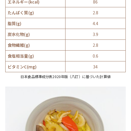
エネルギー(kcal)
86
たんぱく質(g)
2.8
脂質(g)
4.4
炭水化物(g)
3.9
食物繊維(g)
2.8
食塩相当量(g)
0.6
ビタミンC(mg)
34
日本食品標準成分表2020年版（八訂）に基づいた計算値