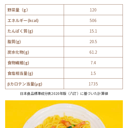
野菜量（g）
120
エネルギー(kcal)
506
たんぱく質(g)
15.1
脂質(g)
20.5
炭水化物(g)
61.2
食物繊維(g)
7.4
食塩相当量(g)
1.5
βカロテン当量(μg)
1735
日本食品標準成分表2020年版（八訂）に基づいた計算値