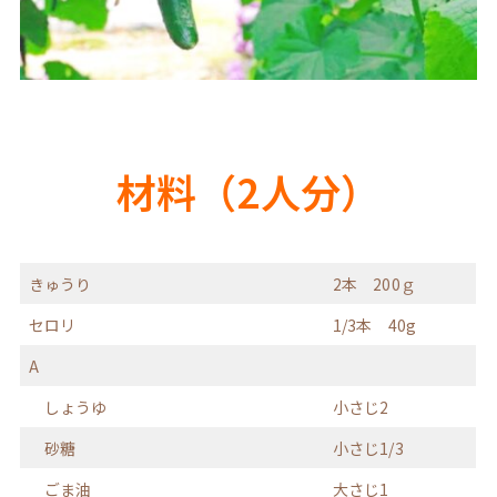
材料（2人分）
きゅうり
2本 200ｇ
セロリ
1/3本 40g
A
しょうゆ
小さじ2
砂糖
小さじ1/3
ごま油
大さじ1