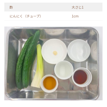
酢
大さじ1
にんにく（チューブ）
1cm