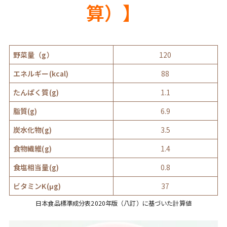
算）】
野菜量（g）
120
エネルギー(kcal)
88
たんぱく質(g)
1.1
脂質(g)
6.9
炭水化物(g)
3.5
食物繊維(g)
1.4
食塩相当量(g)
0.8
ビタミンK(μg)
37
日本食品標準成分表2020年版（八訂）に基づいた計算値