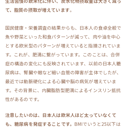
生活習慣の欧米化に伴い、炭水化物摂取量は大きく減っ
て、脂質の摂取が増えています
。
国民健康・栄養調査の結果からも、日本人の食卓全般で
魚や野菜といった和食パターンが減って、肉や油を中心
とする欧米型のパターンが増えていると指摘されていま
す。これが、肥満に繋がっています。このことは、合併
症の構造の変化にも反映されています、以前の日本人糖
尿病は、腎臓や眼など細い血管の障害が主体でしたが、
最近では動脈硬化による心臓や脳の病気が増えていま
す。その背景に、内臓脂肪型肥満によるインスリン抵抗
性があるのです。
注意したいのは
、日本人は
欧米人ほど
太っていなくて
も
、
糖尿病
を発症することです。
BMIでいうと25以下は