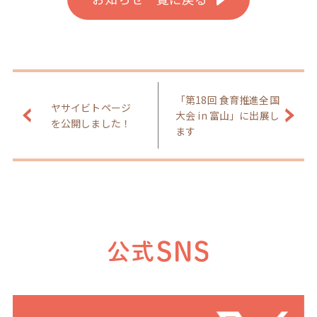
「第18回 食育推進全国
ヤサイビトページ
大会 in 富山」に出展し
を公開しました！
ます