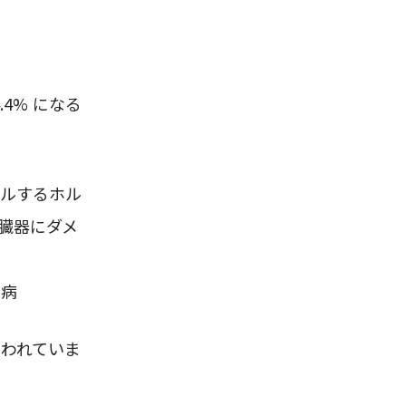
.4% になる
ルするホル
臓器にダメ
尿病
われていま