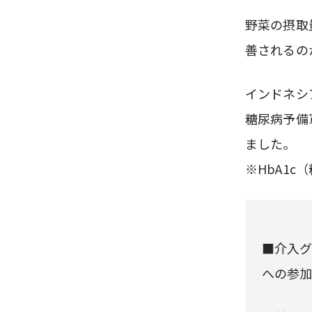
野菜の摂取
善されるの
インドネシ
糖尿病予備
ました。
※HbA1
■介入グ
への参