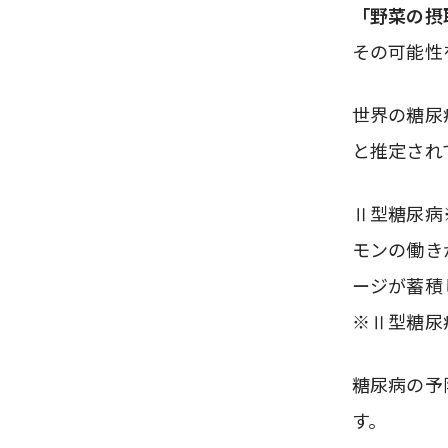
「野菜の摂
その可能性
世界の糖尿病
と推定され
Ⅱ型糖尿病
モンの働き
ージが蓄積
※Ⅱ型糖尿
糖尿病の予
す。