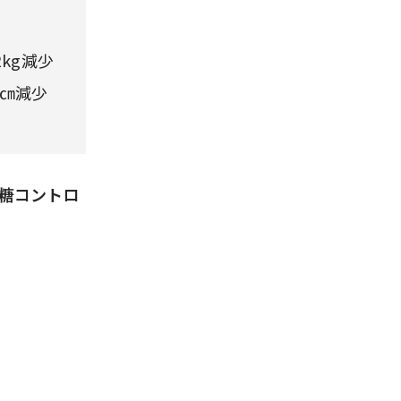
kg減少
1㎝減少
糖コントロ