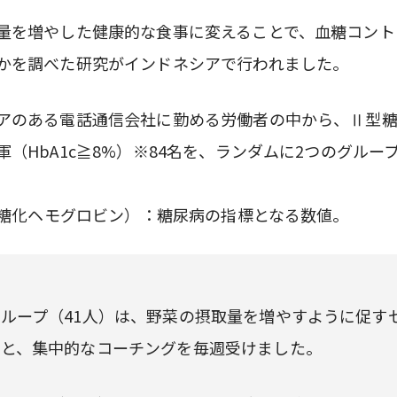
量を増やした健康的な食事に変えることで、血糖コント
かを調べた研究がインドネシアで行われました。
アのある電話通信会社に勤める労働者の中から、Ⅱ型
軍（HbA1c≧8%）※84名を、ランダムに2つのグルー
c（糖化ヘモグロビン）：糖尿病の指標となる数値。
ループ（41人）は、野菜の摂取量を増やすように促す
加と、集中的なコーチングを毎週受けました。