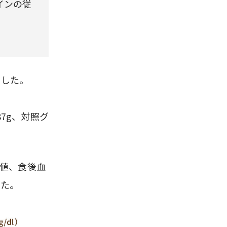
インの従
ました。
7g、対照グ
糖値、食後血
した。