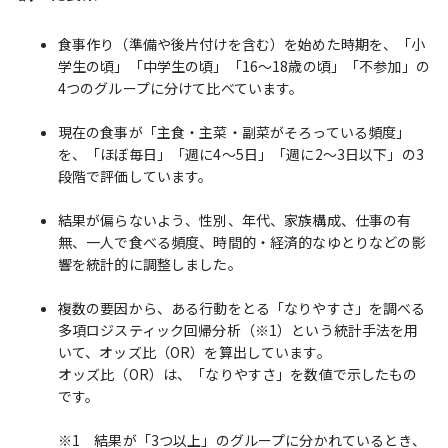
食事作り（準備や後片付けを含む）を始めた時期を、「小
学生の頃」「中学生の頃」「16〜18歳の頃」「不参加」の
4つのグループに分けて比べています。
現在の食事が「主食・主菜・副菜がそろっている頻度」
を、「ほぼ毎日」「週に4〜5日」「週に2〜3日以下」の3
段階で評価しています。
結果が偏らないよう、性別、年代、家族構成、仕事の有
無、一人で食べる頻度、時間的・経済的なゆとりなどの影
響を統計的に調整しました。
複数の要因から、ある行動をとる「なりやすさ」を調べる
多項ロジスティック回帰分析（※1）という統計手法を用
いて、オッズ比（OR）を算出しています。
オッズ比（OR）は、「なりやすさ」を数値で示したもの
です。
※1 結果が「3つ以上」のグループに分かれているとき、