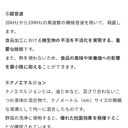
③超音波
20kHzから10MHzの周波数の機械音波を用いて、殺菌し
ます。
食品加工における
微生物の不活を不活化を実現する、重
要な技術
です。
また、熱を使わないため、
食品の風味や栄養価への影響
を最小限に抑える
ことができます。
④ナノエマルジョン
ナノエマルジョンとは、油と水など、混ざり合わない二
つの液体の混合物で、ナノメートル（nm）サイズの微細
な液滴として均一に混合したものです。
野菜の洗浄に使用すると、
優れた抗菌効果を発揮
するこ
とが確認されています。