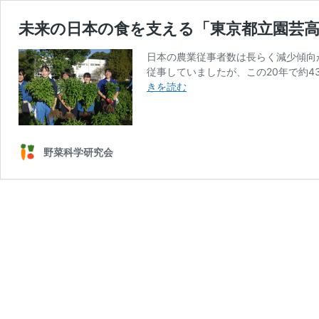
未来の日本の食を支える「東京都立園芸
日本の農業従事者数は長らく減少傾向が続
従事していましたが、この20年で約
未
きを読む
来
の
日
本
野菜科学研究会
の
食
を
支
え
る
「東
京
都
立
園